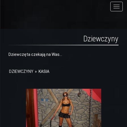
T
o
g
g
l
Dziewczyny
e
n
a
Dziewczęta czekają na Was…
v
i
DZIEWCZYNY
»
KASIA
g
a
t
i
o
n