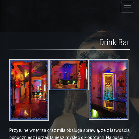
T
o
g
g
l
Drink Bar
e
n
a
v
i
g
a
t
i
o
n
Przytulne wnętrza oraz miła obsługa sprawią, że z łatwością
odpoczniesz i przestaniesz myśleć o kłopotach. Na gości