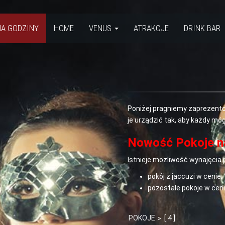
NA GODZINY
HOME
VENUS
ATRAKCJE
DRINK BAR
Poniżej pragniemy zaprezento
je urządzić tak, aby każdy mó
Nowość Pokoje n
Istnieje możliwość wynajęcia 
pokój z jaccuzi w cenie:
pozostałe pokoje w cen
POKOJE
»
[ 4 ]