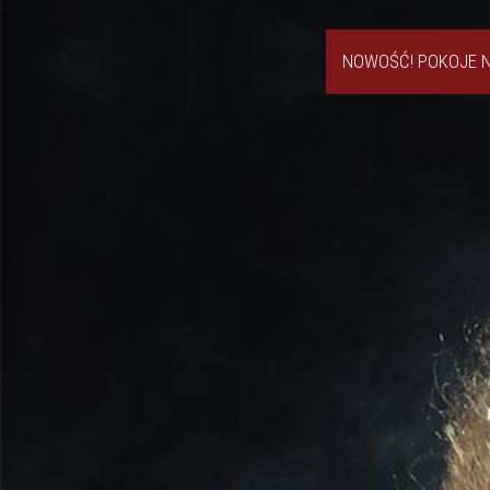
NOWOŚĆ! POKOJE 